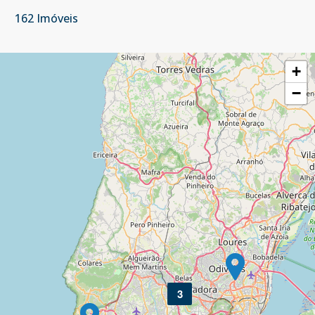
162 Imóveis
+
−
3