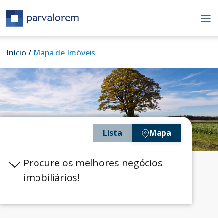
Passar
para
o
conteúdo
principal
Navegação
Início
Mapa de Imóveis
estrutural
Lista
Mapa
Procure os melhores negócios
imobiliários!