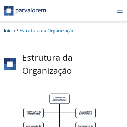
Passar
para
o
conteúdo
principal
Navegação
Início
Estrutura da Organização
estrutural
Estrutura da
Organização